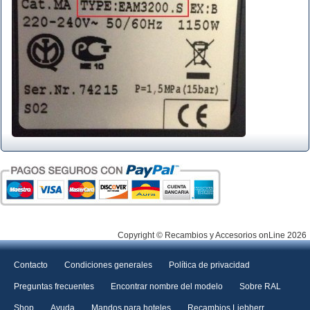
Copyright © Recambios y Accesorios onLine 2026
Contacto
Condiciones generales
Política de privacidad
Preguntas frecuentes
Encontrar nombre del modelo
Sobre RAL
Shop
Ayuda
Mandos para hoteles
Recambios Liebherr