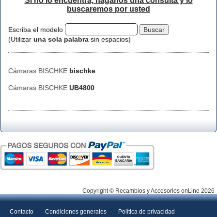
Si no lo encuentra, háganos una consulta y lo
buscaremos por usted
Escriba el modelo
(Utilizar
una sola palabra
sin espacios)
Cámaras BISCHKE
bischke
Cámaras BISCHKE
UB4800
Copyright © Recambios y Accesorios onLine 2026
Contacto
Condiciones generales
Política de privacidad