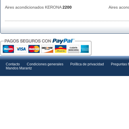
Aires acondicionados KERONA
2200
Aires aco
Contacto
Condiciones generales
Política de privacidad
Preguntas 
Mandos Marantz