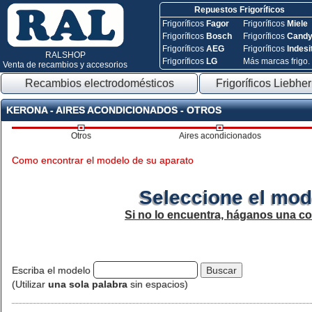
Repuestos Frigoríficos
Frigoríficos
Fagor
Frigoríficos
Miele
Frigoríficos
Bosch
Frigoríficos
Cand
Frigoríficos
AEG
Frigoríficos
Indesi
RALSHOP
Frigoríficos
LG
Más marcas frigo.
Venta de recambios y accesorios
Recambios electrodomésticos
Frigoríficos Liebher
KERONA - AIRES ACONDICIONADOS - OTROS
Otros
Aires acondicionados
Como encontrar el modelo de su aparato
Seleccione el mod
Si no lo encuentra, háganos una c
Escriba el modelo
(Utilizar
una sola palabra
sin espacios)