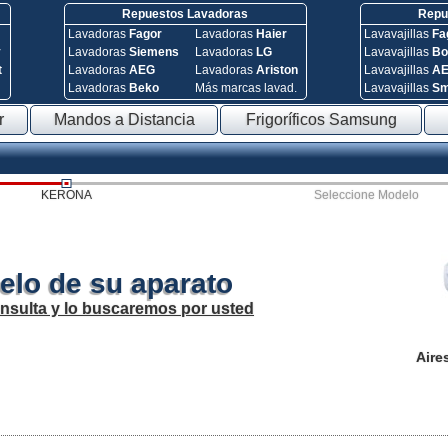
Repuestos Lavadoras
Repue
Lavadoras
Fagor
Lavadoras
Haier
Lavavajillas
Fa
y
Lavadoras
Siemens
Lavadoras
LG
Lavavajillas
Bo
t
Lavadoras
AEG
Lavadoras
Ariston
Lavavajillas
A
Lavadoras
Beko
Más marcas lavad.
Lavavajillas
S
r
Mandos a Distancia
Frigoríficos Samsung
KERONA
Seleccione Modelo
elo de su aparato
onsulta y lo buscaremos por usted
Aire