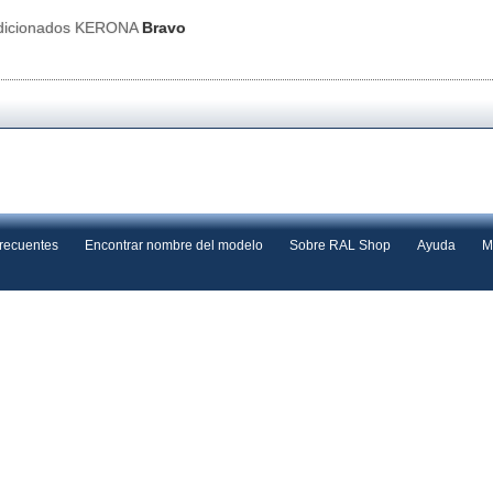
ndicionados KERONA
Bravo
frecuentes
Encontrar nombre del modelo
Sobre RAL Shop
Ayuda
M