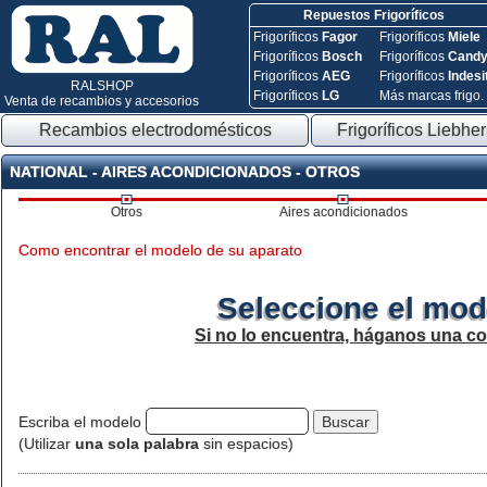
Repuestos Frigoríficos
Frigoríficos
Fagor
Frigoríficos
Miele
Frigoríficos
Bosch
Frigoríficos
Cand
Frigoríficos
AEG
Frigoríficos
Indesi
RALSHOP
Frigoríficos
LG
Más marcas frigo.
Venta de recambios y accesorios
Recambios electrodomésticos
Frigoríficos Liebher
NATIONAL - AIRES ACONDICIONADOS - OTROS
Otros
Aires acondicionados
Como encontrar el modelo de su aparato
Seleccione el mod
Si no lo encuentra, háganos una c
Escriba el modelo
(Utilizar
una sola palabra
sin espacios)