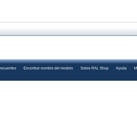
frecuentes
Encontrar nombre del modelo
Sobre RAL Shop
Ayuda
M