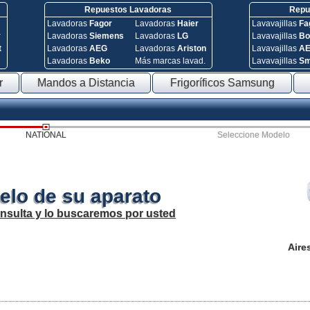
Repuestos Lavadoras
Repue
Lavadoras
Fagor
Lavadoras
Haier
Lavavajillas
Fa
y
Lavadoras
Siemens
Lavadoras
LG
Lavavajillas
Bo
t
Lavadoras
AEG
Lavadoras
Ariston
Lavavajillas
A
Lavadoras
Beko
Más marcas lavad.
Lavavajillas
S
r
Mandos a Distancia
Frigoríficos Samsung
NATIONAL
Seleccione Modelo
elo de su aparato
onsulta y lo buscaremos por usted
Aire