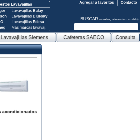
Agregar a favoritos
Contacto
stos Lavavajillas
gor
Lavavajillas
Balay
sch
Lavavajillas
Bluesky
BUSCAR
(nombre, referencia o modelo)
EG
Lavavajillas
Edesa
meg
Más marcas lavavaj.
Lavavajillas Siemens
Cafeteras SAECO
Consulta
s acondicionados