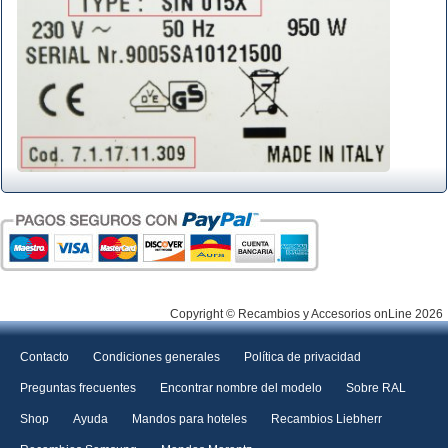
Copyright © Recambios y Accesorios onLine 2026
Contacto
Condiciones generales
Política de privacidad
Preguntas frecuentes
Encontrar nombre del modelo
Sobre RAL
Shop
Ayuda
Mandos para hoteles
Recambios Liebherr