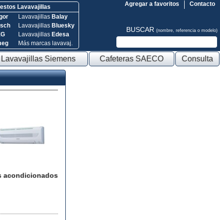
Agregar a favoritos
Contacto
stos Lavavajillas
gor
Lavavajillas
Balay
sch
Lavavajillas
Bluesky
BUSCAR
(nombre, referencia o modelo)
EG
Lavavajillas
Edesa
meg
Más marcas lavavaj.
Lavavajillas Siemens
Cafeteras SAECO
Consulta
s acondicionados