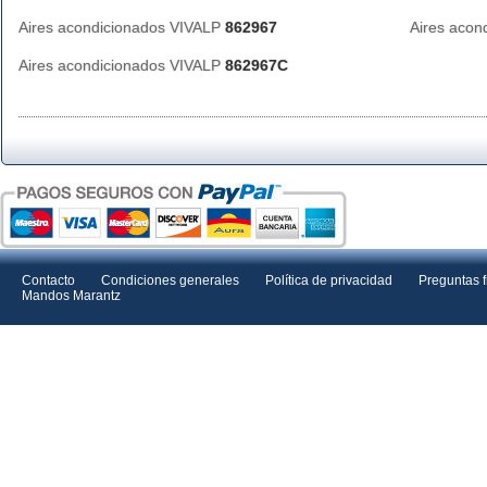
Aires acondicionados VIVALP
862967
Aires acon
Aires acondicionados VIVALP
862967C
Contacto
Condiciones generales
Política de privacidad
Preguntas 
Mandos Marantz