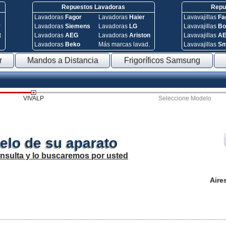
Repuestos Lavadoras
Repue
Lavadoras
Fagor
Lavadoras
Haier
Lavavajillas
Fa
y
Lavadoras
Siemens
Lavadoras
LG
Lavavajillas
Bo
t
Lavadoras
AEG
Lavadoras
Ariston
Lavavajillas
A
Lavadoras
Beko
Más marcas lavad.
Lavavajillas
S
r
Mandos a Distancia
Frigoríficos Samsung
VIVALP
Seleccione Modelo
elo de su aparato
onsulta y lo buscaremos por usted
Aire