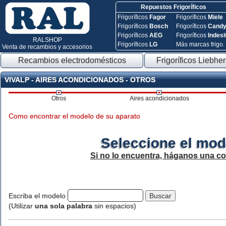
Repuestos Frigoríficos
Frigoríficos
Fagor
Frigoríficos
Miele
Frigoríficos
Bosch
Frigoríficos
Cand
Frigoríficos
AEG
Frigoríficos
Indesi
RALSHOP
Frigoríficos
LG
Más marcas frigo.
Venta de recambios y accesorios
Recambios electrodomésticos
Frigoríficos Liebher
VIVALP - AIRES ACONDICIONADOS - OTROS
Otros
Aires acondicionados
Como encontrar el modelo de su aparato
Seleccione el mod
Si no lo encuentra, háganos una c
Escriba el modelo
(Utilizar
una sola palabra
sin espacios)