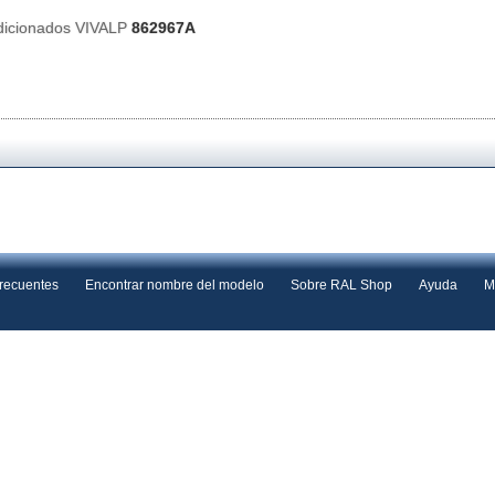
dicionados VIVALP
862967A
frecuentes
Encontrar nombre del modelo
Sobre RAL Shop
Ayuda
M