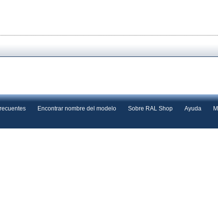
frecuentes
Encontrar nombre del modelo
Sobre RAL Shop
Ayuda
M