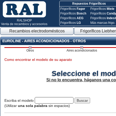
Repuestos Frigoríficos
Frigoríficos
Fagor
Frigoríficos
Miele
Frigoríficos
Bosch
Frigoríficos
Cand
Frigoríficos
AEG
Frigoríficos
Indesi
RALSHOP
Frigoríficos
LG
Más marcas frigo.
Venta de recambios y accesorios
Recambios electrodomésticos
Frigoríficos Liebher
EUROLINE - AIRES ACONDICIONADOS - OTROS
Otros
Aires acondicionados
Como encontrar el modelo de su aparato
Seleccione el mod
Si no lo encuentra, háganos una c
Escriba el modelo
(Utilizar
una sola palabra
sin espacios)