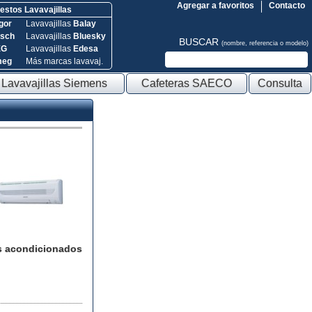
Agregar a favoritos
Contacto
stos Lavavajillas
gor
Lavavajillas
Balay
sch
Lavavajillas
Bluesky
BUSCAR
(nombre, referencia o modelo)
EG
Lavavajillas
Edesa
meg
Más marcas lavavaj.
Lavavajillas Siemens
Cafeteras SAECO
Consulta
s acondicionados