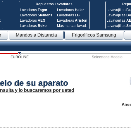
Repuestos Lavadoras
Repue
Lavadoras
Fagor
Lavadoras
Haier
Lavavajillas
Fa
y
Lavadoras
Siemens
Lavadoras
LG
Lavavajillas
Bo
t
Lavadoras
AEG
Lavadoras
Ariston
Lavavajillas
A
Lavadoras
Beko
Más marcas lavad.
Lavavajillas
S
r
Mandos a Distancia
Frigoríficos Samsung
EUROLINE
Seleccione Modelo
elo de su aparato
onsulta y lo buscaremos por usted
Aire