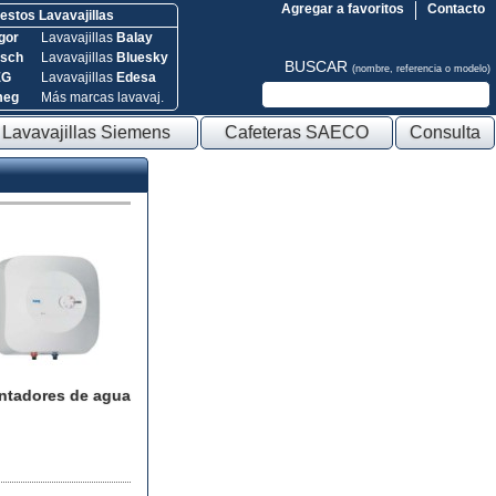
Agregar a favoritos
Contacto
stos Lavavajillas
gor
Lavavajillas
Balay
sch
Lavavajillas
Bluesky
BUSCAR
(nombre, referencia o modelo)
EG
Lavavajillas
Edesa
meg
Más marcas lavavaj.
Lavavajillas Siemens
Cafeteras SAECO
Consulta
ntadores de agua