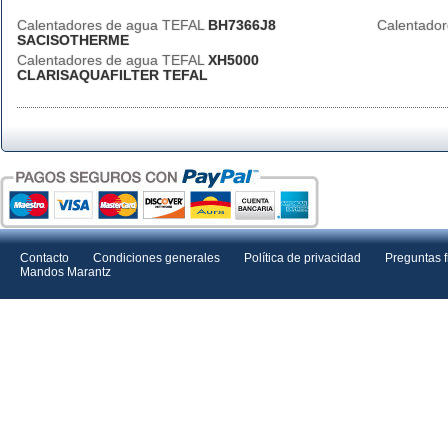
Calentadores de agua TEFAL
BH7366J8
Calentado
SACISOTHERME
Calentadores de agua TEFAL
XH5000
CLARISAQUAFILTER TEFAL
Contacto
Condiciones generales
Política de privacidad
Preguntas 
Mandos Marantz