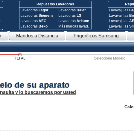
Repuestos Lavadoras
Repue
Lavadoras
Fagor
Lavadoras
Haier
Lavavajillas
Fa
y
Lavadoras
Siemens
Lavadoras
LG
Lavavajillas
Bo
t
Lavadoras
AEG
Lavadoras
Ariston
Lavavajillas
A
Lavadoras
Beko
Más marcas lavad.
Lavavajillas
S
r
Mandos a Distancia
Frigoríficos Samsung
TEFAL
Seleccione Modelo
elo de su aparato
onsulta y lo buscaremos por usted
Cale