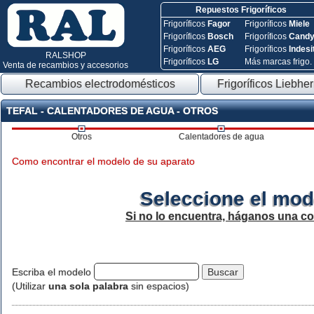
Repuestos Frigoríficos
Frigoríficos
Fagor
Frigoríficos
Miele
Frigoríficos
Bosch
Frigoríficos
Cand
Frigoríficos
AEG
Frigoríficos
Indesi
RALSHOP
Frigoríficos
LG
Más marcas frigo.
Venta de recambios y accesorios
Recambios electrodomésticos
Frigoríficos Liebher
TEFAL - CALENTADORES DE AGUA - OTROS
Otros
Calentadores de agua
Como encontrar el modelo de su aparato
Seleccione el mod
Si no lo encuentra, háganos una c
Escriba el modelo
(Utilizar
una sola palabra
sin espacios)