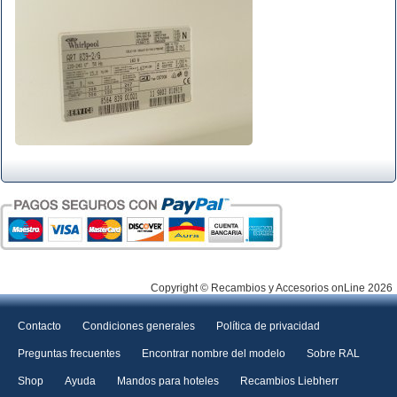
Copyright © Recambios y Accesorios onLine 2026
Contacto
Condiciones generales
Política de privacidad
Preguntas frecuentes
Encontrar nombre del modelo
Sobre RAL
Shop
Ayuda
Mandos para hoteles
Recambios Liebherr