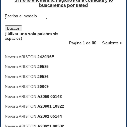
Si no lo encuentra, háganos una consulta y lo
buscaremos por usted
Escriba el modelo
(Utilizar
una sola palabra
sin
espacios)
Página
1
de
99
Siguiente >
Nevera ARISTON
2420N6F
Nevera ARISTON
29585
Nevera ARISTON
29586
Nevera ARISTON
30009
Nevera ARISTON
A2060 05142
Nevera ARISTON
A20601 10822
Nevera ARISTON
A2062 05144
Nevera ARISTON
A20621 06532