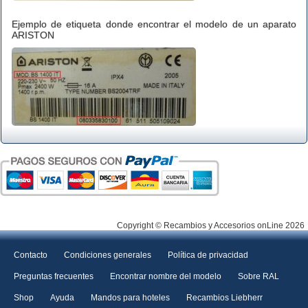
Ejemplo de etiqueta donde encontrar el modelo de un aparato
ARISTON
Copyright © Recambios y Accesorios onLine 2026
Contacto
Condiciones generales
Política de privacidad
Preguntas frecuentes
Encontrar nombre del modelo
Sobre RAL
Shop
Ayuda
Mandos para hoteles
Recambios Liebherr