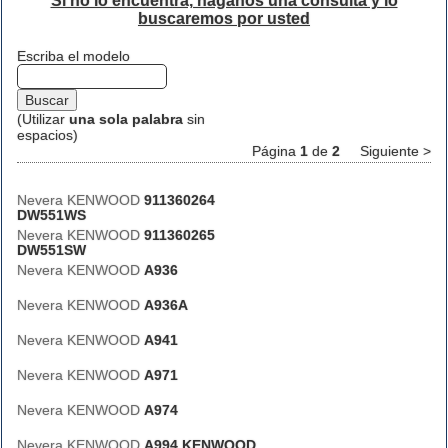
Si no lo encuentra, háganos una consulta y lo
buscaremos por usted
Escriba el modelo
(Utilizar
una sola palabra
sin
espacios)
Página
1
de
2
Siguiente >
Nevera KENWOOD
911360264
DW551WS
Nevera KENWOOD
911360265
DW551SW
Nevera KENWOOD
A936
Nevera KENWOOD
A936A
Nevera KENWOOD
A941
Nevera KENWOOD
A971
Nevera KENWOOD
A974
Nevera KENWOOD
A994 KENWOOD