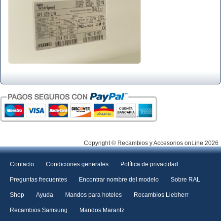
Copyright © Recambios y Accesorios onLine 2026
Contacto
Condiciones generales
Política de privacidad
Preguntas frecuentes
Encontrar nombre del modelo
Sobre RAL
Shop
Ayuda
Mandos para hoteles
Recambios Liebherr
Recambios Samsung
Mandos Marantz