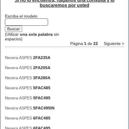
Si no lo encuentra, háganos una consulta y lo
buscaremos por usted
Escriba el modelo
(Utilizar
una sola palabra
sin
espacios)
Página
1
de
22
Siguiente >
Nevera ASPES
2FA235A
Nevera ASPES
2FA255A
Nevera ASPES
3FA280A
Nevera ASPES
5FAC485
Nevera ASPES
5FAC495
Nevera ASPES
5FAC495IN
Nevera ASPES
6FAC485
Nevera ASPES
6FAC495