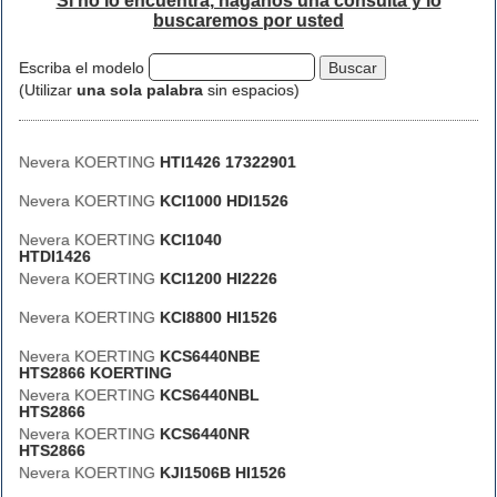
Si no lo encuentra, háganos una consulta y lo
buscaremos por usted
Escriba el modelo
(Utilizar
una sola palabra
sin espacios)
Nevera KOERTING
HTI1426 17322901
Nevera KOERTING
KCI1000 HDI1526
Nevera KOERTING
KCI1040
HTDI1426
Nevera KOERTING
KCI1200 HI2226
Nevera KOERTING
KCI8800 HI1526
Nevera KOERTING
KCS6440NBE
HTS2866 KOERTING
Nevera KOERTING
KCS6440NBL
HTS2866
Nevera KOERTING
KCS6440NR
HTS2866
Nevera KOERTING
KJI1506B HI1526