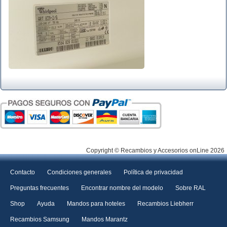
Copyright © Recambios y Accesorios onLine 2026
Contacto
Condiciones generales
Política de privacidad
Preguntas frecuentes
Encontrar nombre del modelo
Sobre RAL
Shop
Ayuda
Mandos para hoteles
Recambios Liebherr
Recambios Samsung
Mandos Marantz