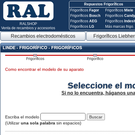
Repuestos Frigoríficos
Frigoríficos
Fagor
Frigoríficos
Miele
Frigoríficos
Bosch
Frigoríficos
Cand
Frigoríficos
AEG
Frigoríficos
Indesi
RALSHOP
Frigoríficos
LG
Más marcas frigo.
Venta de recambios y accesorios
Recambios electrodomésticos
Frigoríficos Liebher
LINDE - FRIGORÍFICO - FRIGORÍFICOS
Frigoríficos
Frigorífico
Como encontrar el modelo de su aparato
Seleccione el m
Si no lo encuentra, háganos un
Escriba el modelo
(Utilizar
una sola palabra
sin espacios)