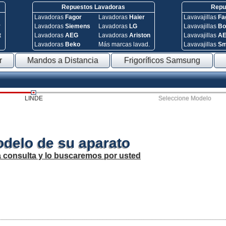
Repuestos Lavadoras
Repue
Lavadoras
Fagor
Lavadoras
Haier
Lavavajillas
Fa
y
Lavadoras
Siemens
Lavadoras
LG
Lavavajillas
Bo
t
Lavadoras
AEG
Lavadoras
Ariston
Lavavajillas
A
Lavadoras
Beko
Más marcas lavad.
Lavavajillas
S
r
Mandos a Distancia
Frigoríficos Samsung
LINDE
Seleccione Modelo
odelo de su aparato
a consulta y lo buscaremos por usted