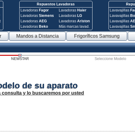
Repuestos Lavadoras
Repue
Lavadoras
Fagor
Lavadoras
Haier
Lavavajillas
Fa
y
Lavadoras
Siemens
Lavadoras
LG
Lavavajillas
Bo
t
Lavadoras
AEG
Lavadoras
Ariston
Lavavajillas
A
Lavadoras
Beko
Más marcas lavad.
Lavavajillas
S
r
Mandos a Distancia
Frigoríficos Samsung
NEWSTAR
Seleccione Modelo
odelo de su aparato
a consulta y lo buscaremos por usted