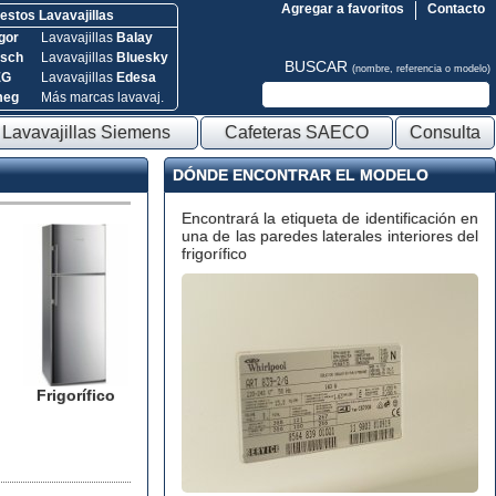
Agregar a favoritos
Contacto
stos Lavavajillas
gor
Lavavajillas
Balay
sch
Lavavajillas
Bluesky
BUSCAR
(nombre, referencia o modelo)
EG
Lavavajillas
Edesa
meg
Más marcas lavavaj.
Lavavajillas Siemens
Cafeteras SAECO
Consulta
DÓNDE ENCONTRAR EL MODELO
Encontrará la etiqueta de identificación en
una de las paredes laterales interiores del
frigorífico
Frigorífico