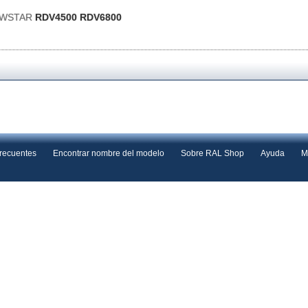
EWSTAR
RDV4500 RDV6800
frecuentes
Encontrar nombre del modelo
Sobre RAL Shop
Ayuda
M