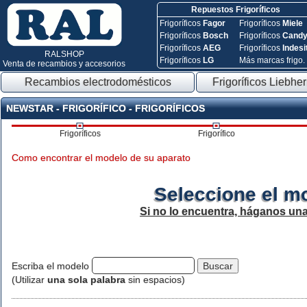
Repuestos Frigoríficos
Frigoríficos
Fagor
Frigoríficos
Miele
Frigoríficos
Bosch
Frigoríficos
Cand
Frigoríficos
AEG
Frigoríficos
Indesi
RALSHOP
Frigoríficos
LG
Más marcas frigo.
Venta de recambios y accesorios
Recambios electrodomésticos
Frigoríficos Liebher
NEWSTAR - FRIGORÍFICO - FRIGORÍFICOS
Frigoríficos
Frigorífico
Como encontrar el modelo de su aparato
Seleccione el m
Si no lo encuentra, háganos un
Escriba el modelo
(Utilizar
una sola palabra
sin espacios)