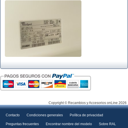
Copyright © Recambios y Accesorios onLine 2026
Contacto
Condiciones generales
Política de privacidad
Preguntas frecuentes
Encontrar nombre del modelo
Sobre RAL