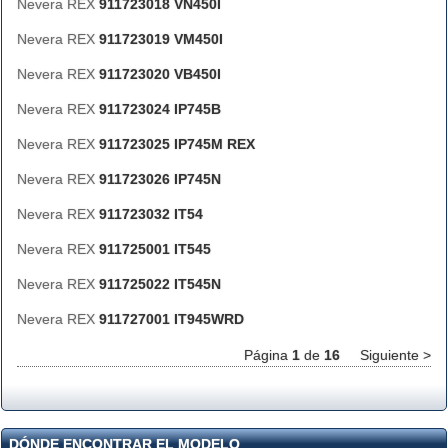
Nevera REX
911723018 VN450I
Nevera REX
911723019 VM450I
Nevera REX
911723020 VB450I
Nevera REX
911723024 IP745B
Nevera REX
911723025 IP745M REX
Nevera REX
911723026 IP745N
Nevera REX
911723032 IT54
Nevera REX
911725001 IT545
Nevera REX
911725022 IT545N
Nevera REX
911727001 IT945WRD
Página
1
de
16
Siguiente >
DÓNDE ENCONTRAR EL MODELO