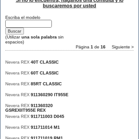
Si no lo encuentra, háganos una consulta y lo
buscaremos por usted
Escriba el modelo
(Utilizar
una sola palabra
sin
espacios)
Página
1
de
16
Siguiente >
Nevera REX
40T CLASSIC
Nevera REX
60T CLASSIC
Nevera REX
85RT CLASSIC
Nevera REX
911360290 IT955E
Nevera REX
911360320
GSREXIIT955E REX
Nevera REX
911711003 D045
Nevera REX
911711014 M1
Nevera REX
911711019 RM1