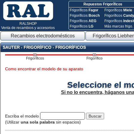
Repuestos Frigoríficos
Frigoríficos
Fagor
Frigoríficos
Miele
Frigoríficos
Bosch
Frigoríficos
Cand
Frigoríficos
AEG
Frigoríficos
Indesi
RALSHOP
Frigoríficos
LG
Más marcas frigo.
Venta de recambios y accesorios
Recambios electrodomésticos
Frigoríficos Liebher
SAUTER - FRIGORÍFICO - FRIGORÍFICOS
Frigoríficos
Frigorífico
Como encontrar el modelo de su aparato
Seleccione el m
Si no lo encuentra, háganos un
Escriba el modelo
(Utilizar
una sola palabra
sin espacios)