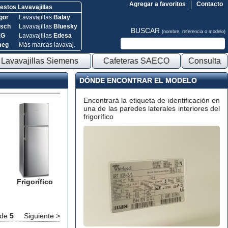
Agregar a favoritos
Contacto
stos Lavavajillas
gor
Lavavajillas
Balay
sch
Lavavajillas
Bluesky
BUSCAR
(nombre, referencia o modelo)
EG
Lavavajillas
Edesa
meg
Más marcas lavavaj.
Lavavajillas Siemens
Cafeteras SAECO
Consulta
DÓNDE ENCONTRAR EL MODELO
Encontrará la etiqueta de identificación en
una de las paredes laterales interiores del
frigorífico
Frigorífico
de
5
Siguiente >