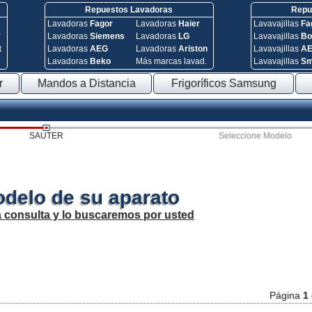
Repuestos Lavadoras
Repue
Lavadoras
Fagor
Lavadoras
Haier
Lavavajillas
Fa
y
Lavadoras
Siemens
Lavadoras
LG
Lavavajillas
Bo
t
Lavadoras
AEG
Lavadoras
Ariston
Lavavajillas
A
Lavadoras
Beko
Más marcas lavad.
Lavavajillas
S
r
Mandos a Distancia
Frigoríficos Samsung
SAUTER
Seleccione Modelo
odelo de su aparato
a consulta y lo buscaremos por usted
Página
1