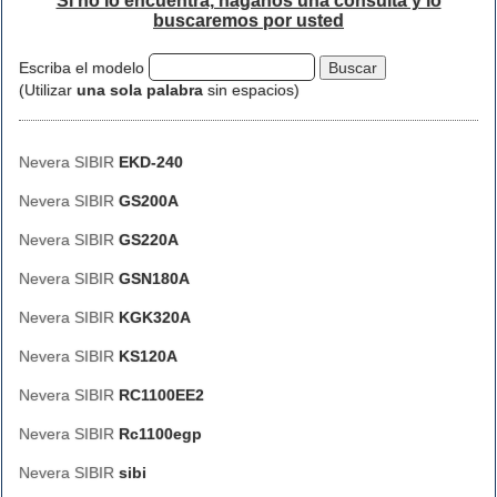
Si no lo encuentra, háganos una consulta y lo
buscaremos por usted
Escriba el modelo
(Utilizar
una sola palabra
sin espacios)
Nevera SIBIR
EKD-240
Nevera SIBIR
GS200A
Nevera SIBIR
GS220A
Nevera SIBIR
GSN180A
Nevera SIBIR
KGK320A
Nevera SIBIR
KS120A
Nevera SIBIR
RC1100EE2
Nevera SIBIR
Rc1100egp
Nevera SIBIR
sibi