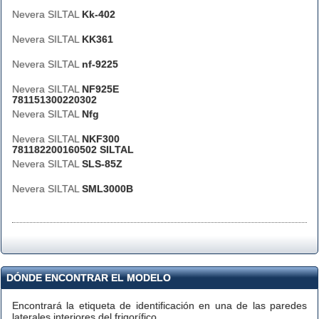
Nevera SILTAL
Kk-402
Nevera SILTAL
KK361
Nevera SILTAL
nf-9225
Nevera SILTAL
NF925E
781151300220302
Nevera SILTAL
Nfg
Nevera SILTAL
NKF300
781182200160502 SILTAL
Nevera SILTAL
SLS-85Z
Nevera SILTAL
SML3000B
DÓNDE ENCONTRAR EL MODELO
Encontrará la etiqueta de identificación en una de las paredes
laterales interiores del frigorífico