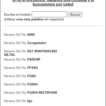
Si no lo encuentra, háganos una consulta y lo
buscaremos por usted
Escriba el modelo
(Utilizar
una sola palabra
sin espacios)
Nevera SILTAL
9260
Nevera SILTAL
Congelador
Nevera SILTAL
D27 859479201302
SILTAL
Nevera SILTAL
F925VIP
Nevera SILTAL
FF34G
Nevera SILTAL
FG93
Nevera SILTAL
FG934
Nevera SILTAL
FG934-98175FI340
Nevera SILTAL
fgs