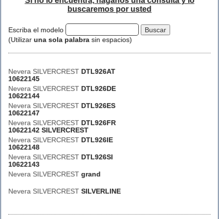
Si no lo encuentra, háganos una consulta y lo
buscaremos por usted
Escriba el modelo
(Utilizar
una sola palabra
sin espacios)
Nevera SILVERCREST
DTL926AT
10622145
Nevera SILVERCREST
DTL926DE
10622144
Nevera SILVERCREST
DTL926ES
10622147
Nevera SILVERCREST
DTL926FR
10622142 SILVERCREST
Nevera SILVERCREST
DTL926IE
10622148
Nevera SILVERCREST
DTL926SI
10622143
Nevera SILVERCREST
grand
Nevera SILVERCREST
SILVERLINE