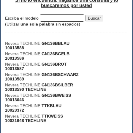
Si no lo encuentra, háganos una consulta y lo
buscaremos por usted
Escriba el modelo
(Utilizar
una sola palabra
sin espacios)
Nevera TECHLINE
GN136BBLAU
10013588
Nevera TECHLINE
GN136BGELB
10013586
Nevera TECHLINE
GN136BROT
10013587
Nevera TECHLINE
GN136BSCHWARZ
10013589
Nevera TECHLINE
GN136BSILBER
10013590 TECHLINE
Nevera TECHLINE
GN136BWEISS
10013046
Nevera TECHLINE
TTKBLAU
10023372
Nevera TECHLINE
TTKWEISS
10021648 TECHLINE