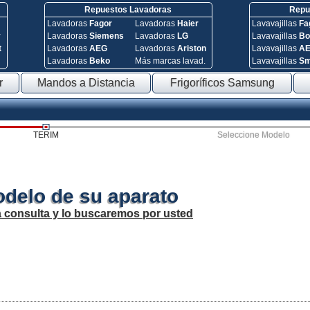
Repuestos Lavadoras
Repue
Lavadoras
Fagor
Lavadoras
Haier
Lavavajillas
Fa
y
Lavadoras
Siemens
Lavadoras
LG
Lavavajillas
Bo
t
Lavadoras
AEG
Lavadoras
Ariston
Lavavajillas
A
Lavadoras
Beko
Más marcas lavad.
Lavavajillas
S
r
Mandos a Distancia
Frigoríficos Samsung
TERIM
Seleccione Modelo
odelo de su aparato
a consulta y lo buscaremos por usted