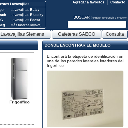
Agregar a favoritos
Contacto
stos Lavavajillas
gor
Lavavajillas
Balay
sch
Lavavajillas
Bluesky
BUSCAR
(nombre, referencia o modelo)
EG
Lavavajillas
Edesa
meg
Más marcas lavavaj.
Lavavajillas Siemens
Cafeteras SAECO
Consulta
DÓNDE ENCONTRAR EL MODELO
Encontrará la etiqueta de identificación en
una de las paredes laterales interiores del
frigorífico
Frigorífico