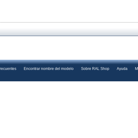
frecuentes
Encontrar nombre del modelo
Sobre RAL Shop
Ayuda
M