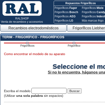
Repuestos Frigoríficos
Frigoríficos
Fagor
Frigoríficos
Miele
Frigoríficos
Bosch
Frigoríficos
Cand
Frigoríficos
AEG
Frigoríficos
Indesi
RALSHOP
Frigoríficos
LG
Más marcas frigo.
Venta de recambios y accesorios
Recambios electrodomésticos
Frigoríficos Liebher
TERIM - FRIGORÍFICO - FRIGORÍFICOS
Frigoríficos
Frigorífico
Como encontrar el modelo de su aparato
Seleccione el m
Si no lo encuentra, háganos un
Escriba el modelo
(Utilizar
una sola palabra
sin espacios)