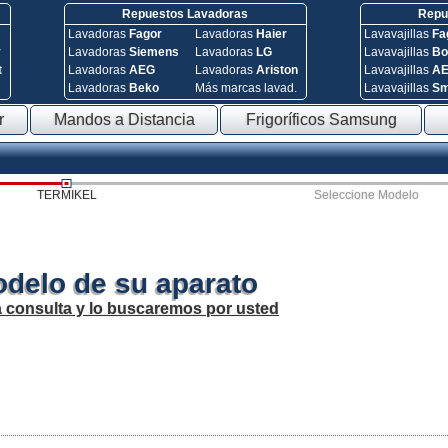
Repuestos Lavadoras
Repue
Lavadoras
Fagor
Lavadoras
Haier
Lavavajillas
Fa
y
Lavadoras
Siemens
Lavadoras
LG
Lavavajillas
Bo
t
Lavadoras
AEG
Lavadoras
Ariston
Lavavajillas
A
Lavadoras
Beko
Más marcas lavad.
Lavavajillas
S
r
Mandos a Distancia
Frigoríficos Samsung
TERMIKEL
Seleccione Modelo
odelo de su aparato
a consulta y lo buscaremos por usted