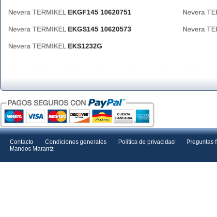
Nevera TERMIKEL
EKGF145 10620751
Nevera T
Nevera TERMIKEL
EKGS145 10620573
Nevera T
Nevera TERMIKEL
EKS1232G
Contacto
Condiciones generales
Política de privacidad
Preguntas 
Mandos Marantz