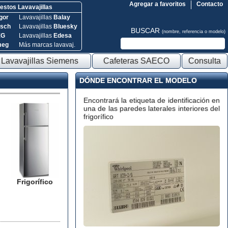
Agregar a favoritos
Contacto
stos Lavavajillas
gor
Lavavajillas
Balay
sch
Lavavajillas
Bluesky
BUSCAR
(nombre, referencia o modelo)
EG
Lavavajillas
Edesa
meg
Más marcas lavavaj.
Lavavajillas Siemens
Cafeteras SAECO
Consulta
DÓNDE ENCONTRAR EL MODELO
Encontrará la etiqueta de identificación en
una de las paredes laterales interiores del
frigorífico
Frigorífico