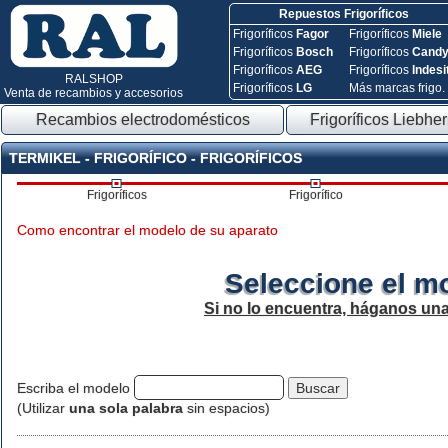
Repuestos Frigoríficos
Frigoríficos
Fagor
Frigoríficos
Miele
Frigoríficos
Bosch
Frigoríficos
Cand
Frigoríficos
AEG
Frigoríficos
Indesi
RALSHOP
Frigoríficos
LG
Más marcas frigo.
Venta de recambios y accesorios
Recambios electrodomésticos
Frigoríficos Liebher
TERMIKEL - FRIGORÍFICO - FRIGORÍFICOS
Frigoríficos
Frigorífico
Como encontrar el modelo de su aparato
Seleccione el m
Si no lo encuentra, háganos un
Escriba el modelo
(Utilizar
una sola palabra
sin espacios)