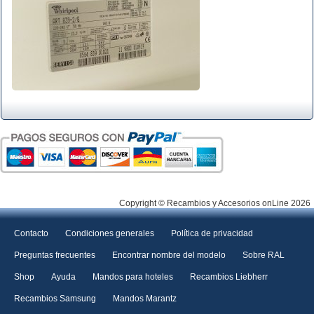
Copyright © Recambios y Accesorios onLine 2026
Contacto
Condiciones generales
Política de privacidad
Preguntas frecuentes
Encontrar nombre del modelo
Sobre RAL
Shop
Ayuda
Mandos para hoteles
Recambios Liebherr
Recambios Samsung
Mandos Marantz