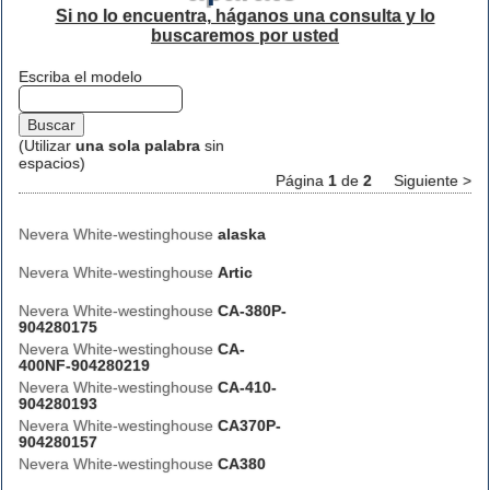
Si no lo encuentra, háganos una consulta y lo
buscaremos por usted
Escriba el modelo
(Utilizar
una sola palabra
sin
espacios)
Página
1
de
2
Siguiente >
Nevera White-westinghouse
alaska
Nevera White-westinghouse
Artic
Nevera White-westinghouse
CA-380P-
904280175
Nevera White-westinghouse
CA-
400NF-904280219
Nevera White-westinghouse
CA-410-
904280193
Nevera White-westinghouse
CA370P-
904280157
Nevera White-westinghouse
CA380