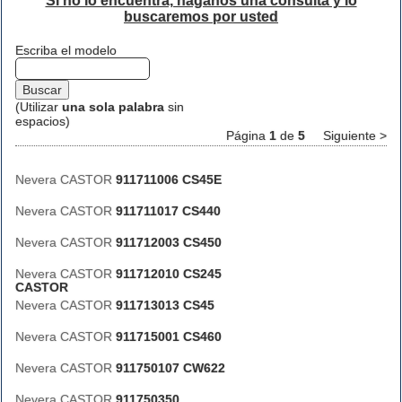
Si no lo encuentra, háganos una consulta y lo
buscaremos por usted
Escriba el modelo
(Utilizar
una sola palabra
sin
espacios)
Página
1
de
5
Siguiente >
Nevera CASTOR
911711006 CS45E
Nevera CASTOR
911711017 CS440
Nevera CASTOR
911712003 CS450
Nevera CASTOR
911712010 CS245
CASTOR
Nevera CASTOR
911713013 CS45
Nevera CASTOR
911715001 CS460
Nevera CASTOR
911750107 CW622
Nevera CASTOR
911750350