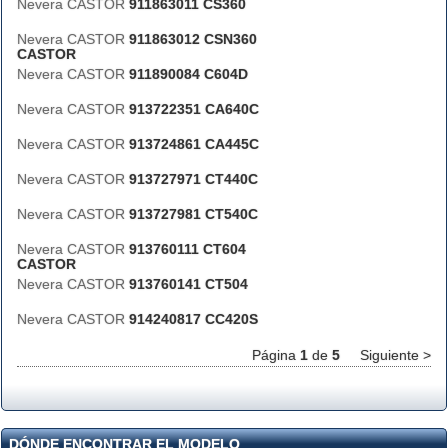
Nevera CASTOR
911863011 CS360
Nevera CASTOR
911863012 CSN360
CASTOR
Nevera CASTOR
911890084 C604D
Nevera CASTOR
913722351 CA640C
Nevera CASTOR
913724861 CA445C
Nevera CASTOR
913727971 CT440C
Nevera CASTOR
913727981 CT540C
Nevera CASTOR
913760111 CT604
CASTOR
Nevera CASTOR
913760141 CT504
Nevera CASTOR
914240817 CC420S
Página
1
de
5
Siguiente >
DÓNDE ENCONTRAR EL MODELO