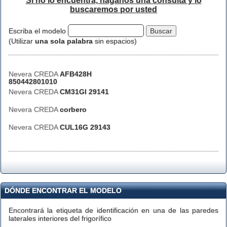
Si no lo encuentra, háganos una consulta y lo
buscaremos por usted
Escriba el modelo
(Utilizar
una sola palabra
sin espacios)
Nevera CREDA
AFB428H
850442801010
Nevera CREDA
CM31GI 29141
Nevera CREDA
corbero
Nevera CREDA
CUL16G 29143
DÓNDE ENCONTRAR EL MODELO
Encontrará la etiqueta de identificación en una de las paredes
laterales interiores del frigorífico