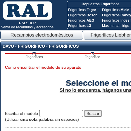
Repuestos Frigoríficos
Frigoríficos
Fagor
Frigoríficos
Miele
Frigoríficos
Bosch
Frigoríficos
Cand
Frigoríficos
AEG
Frigoríficos
Indesi
RALSHOP
Frigoríficos
LG
Más marcas frigo.
Venta de recambios y accesorios
Recambios electrodomésticos
Frigoríficos Liebher
DAVO - FRIGORÍFICO - FRIGORÍFICOS
Frigoríficos
Frigorífico
Como encontrar el modelo de su aparato
Seleccione el m
Si no lo encuentra, háganos un
Escriba el modelo
(Utilizar
una sola palabra
sin espacios)