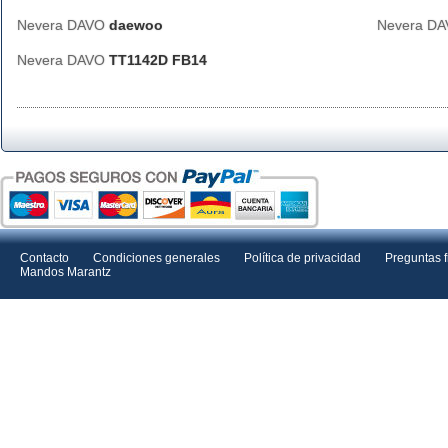
Nevera DAVO
daewoo
Nevera D
Nevera DAVO
TT1142D FB14
Contacto
Condiciones generales
Política de privacidad
Preguntas 
Mandos Marantz