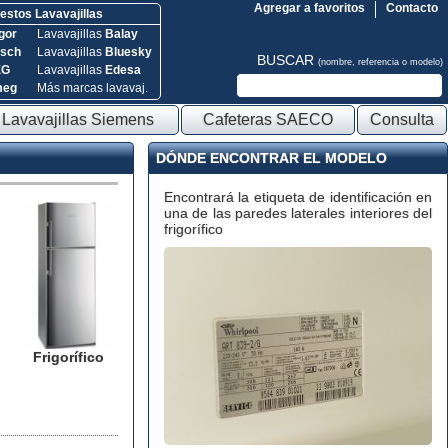
Agregar a favoritos
Contacto
stos Lavavajillas
gor
Lavavajillas
Balay
sch
Lavavajillas
Bluesky
BUSCAR
(nombre, referencia o modelo)
EG
Lavavajillas
Edesa
meg
Más marcas lavavaj.
Lavavajillas Siemens
Cafeteras SAECO
Consulta
DÓNDE ENCONTRAR EL MODELO
Encontrará la etiqueta de identificación en
una de las paredes laterales interiores del
frigorífico
Frigorífico