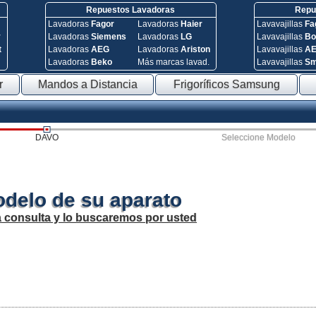
Repuestos Lavadoras
Repue
Lavadoras
Fagor
Lavadoras
Haier
Lavavajillas
Fa
y
Lavadoras
Siemens
Lavadoras
LG
Lavavajillas
Bo
t
Lavadoras
AEG
Lavadoras
Ariston
Lavavajillas
A
Lavadoras
Beko
Más marcas lavad.
Lavavajillas
S
r
Mandos a Distancia
Frigoríficos Samsung
DAVO
Seleccione Modelo
odelo de su aparato
a consulta y lo buscaremos por usted