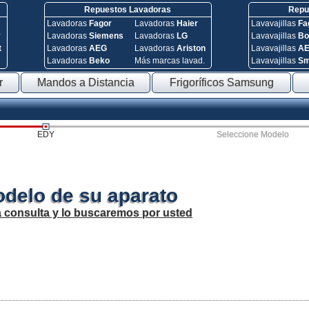
Repuestos Lavadoras
Repue
Lavadoras
Fagor
Lavadoras
Haier
Lavavajillas
Fa
y
Lavadoras
Siemens
Lavadoras
LG
Lavavajillas
Bo
t
Lavadoras
AEG
Lavadoras
Ariston
Lavavajillas
A
Lavadoras
Beko
Más marcas lavad.
Lavavajillas
S
r
Mandos a Distancia
Frigoríficos Samsung
EDY
Seleccione Modelo
odelo de su aparato
a consulta y lo buscaremos por usted