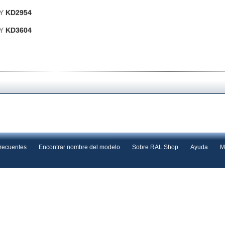
DY
KD2954
DY
KD3604
frecuentes
Encontrar nombre del modelo
Sobre RAL Shop
Ayuda
M