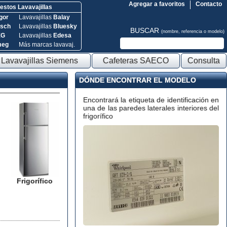
Agregar a favoritos
Contacto
stos Lavavajillas
gor
Lavavajillas
Balay
sch
Lavavajillas
Bluesky
BUSCAR
(nombre, referencia o modelo)
EG
Lavavajillas
Edesa
meg
Más marcas lavavaj.
Lavavajillas Siemens
Cafeteras SAECO
Consulta
DÓNDE ENCONTRAR EL MODELO
Encontrará la etiqueta de identificación en
una de las paredes laterales interiores del
frigorífico
Frigorífico