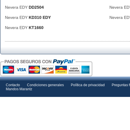
Nevera EDY
DD2504
Nevera E
Nevera EDY
KD310 EDY
Nevera E
Nevera EDY
KT1660
Contacto
Condiciones generales
Política de privacidad
Preguntas 
Mandos Marantz