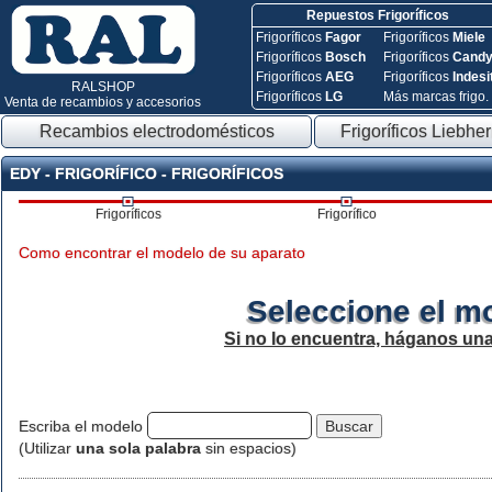
Repuestos Frigoríficos
Frigoríficos
Fagor
Frigoríficos
Miele
Frigoríficos
Bosch
Frigoríficos
Cand
Frigoríficos
AEG
Frigoríficos
Indesi
RALSHOP
Frigoríficos
LG
Más marcas frigo.
Venta de recambios y accesorios
Recambios electrodomésticos
Frigoríficos Liebher
EDY - FRIGORÍFICO - FRIGORÍFICOS
Frigoríficos
Frigorífico
Como encontrar el modelo de su aparato
Seleccione el m
Si no lo encuentra, háganos un
Escriba el modelo
(Utilizar
una sola palabra
sin espacios)