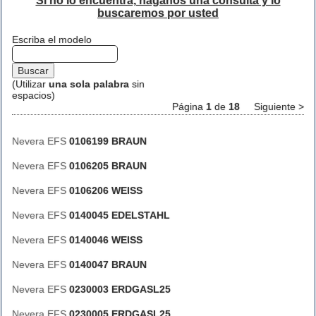
Si no lo encuentra, háganos una consulta y lo
buscaremos por usted
Escriba el modelo
(Utilizar
una sola palabra
sin
espacios)
Página
1
de
18
Siguiente >
Nevera EFS
0106199 BRAUN
Nevera EFS
0106205 BRAUN
Nevera EFS
0106206 WEISS
Nevera EFS
0140045 EDELSTAHL
Nevera EFS
0140046 WEISS
Nevera EFS
0140047 BRAUN
Nevera EFS
0230003 ERDGASL25
Nevera EFS
0230005 ERDGASL25