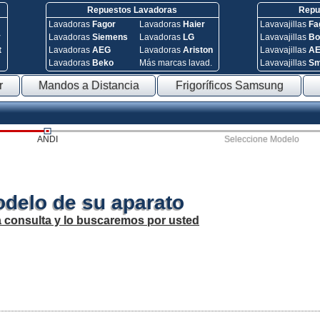
Repuestos Lavadoras
Repue
Lavadoras
Fagor
Lavadoras
Haier
Lavavajillas
Fa
y
Lavadoras
Siemens
Lavadoras
LG
Lavavajillas
Bo
t
Lavadoras
AEG
Lavadoras
Ariston
Lavavajillas
A
Lavadoras
Beko
Más marcas lavad.
Lavavajillas
S
r
Mandos a Distancia
Frigoríficos Samsung
ANDI
Seleccione Modelo
odelo de su aparato
a consulta y lo buscaremos por usted