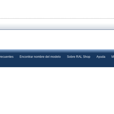
frecuentes
Encontrar nombre del modelo
Sobre RAL Shop
Ayuda
M