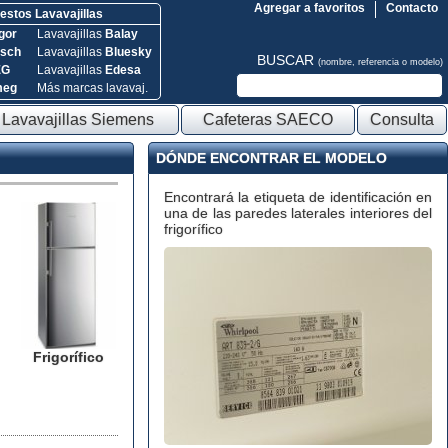
Agregar a favoritos
Contacto
stos Lavavajillas
gor
Lavavajillas
Balay
sch
Lavavajillas
Bluesky
BUSCAR
(nombre, referencia o modelo)
EG
Lavavajillas
Edesa
meg
Más marcas lavavaj.
Lavavajillas Siemens
Cafeteras SAECO
Consulta
DÓNDE ENCONTRAR EL MODELO
Encontrará la etiqueta de identificación en
una de las paredes laterales interiores del
frigorífico
Frigorífico