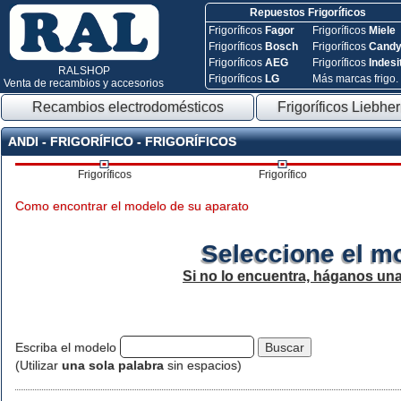
Repuestos Frigoríficos
Frigoríficos
Fagor
Frigoríficos
Miele
Frigoríficos
Bosch
Frigoríficos
Cand
Frigoríficos
AEG
Frigoríficos
Indesi
RALSHOP
Frigoríficos
LG
Más marcas frigo.
Venta de recambios y accesorios
Recambios electrodomésticos
Frigoríficos Liebher
ANDI - FRIGORÍFICO - FRIGORÍFICOS
Frigoríficos
Frigorífico
Como encontrar el modelo de su aparato
Seleccione el m
Si no lo encuentra, háganos un
Escriba el modelo
(Utilizar
una sola palabra
sin espacios)