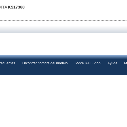
VITA
KS17360
frecuentes
Encontrar nombre del modelo
Sobre RAL Shop
Ayuda
M