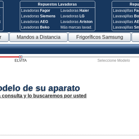
Repuestos Lavadoras
Repue
Lavadoras
Fagor
Lavadoras
Haier
Lavavajillas
Fa
y
Lavadoras
Siemens
Lavadoras
LG
Lavavajillas
Bo
t
Lavadoras
AEG
Lavadoras
Ariston
Lavavajillas
A
Lavadoras
Beko
Más marcas lavad.
Lavavajillas
S
r
Mandos a Distancia
Frigoríficos Samsung
ELVITA
Seleccione Modelo
odelo de su aparato
a consulta y lo buscaremos por usted