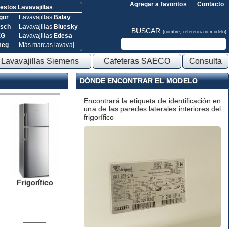
Agregar a favoritos
Contacto
stos Lavavajillas
gor
Lavavajillas
Balay
sch
Lavavajillas
Bluesky
BUSCAR
(nombre, referencia o modelo)
EG
Lavavajillas
Edesa
meg
Más marcas lavavaj.
Lavavajillas Siemens
Cafeteras SAECO
Consulta
DÓNDE ENCONTRAR EL MODELO
Encontrará la etiqueta de identificación en
una de las paredes laterales interiores del
frigorífico
Frigorífico