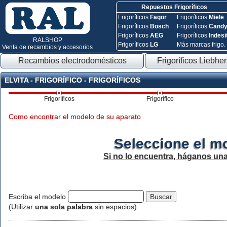
Repuestos Frigoríficos
Frigoríficos
Fagor
Frigoríficos
Miele
Frigoríficos
Bosch
Frigoríficos
Cand
Frigoríficos
AEG
Frigoríficos
Indesi
RALSHOP
Frigoríficos
LG
Más marcas frigo.
Venta de recambios y accesorios
Recambios electrodomésticos
Frigoríficos Liebher
ELVITA - FRIGORÍFICO - FRIGORÍFICOS
Frigoríficos
Frigorífico
Como encontrar el modelo de su aparato
Seleccione el m
Si no lo encuentra, háganos un
Escriba el modelo
(Utilizar
una sola palabra
sin espacios)