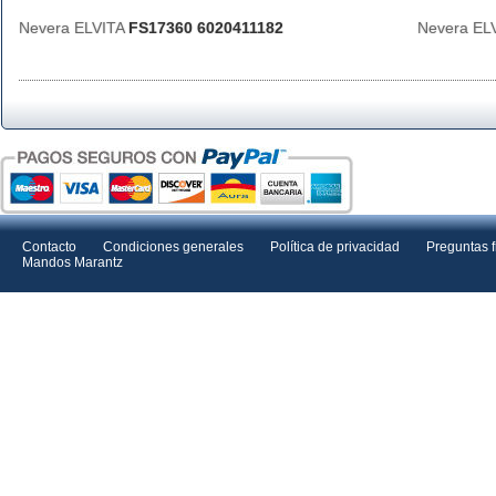
Nevera ELVITA
FS17360 6020411182
Nevera EL
Contacto
Condiciones generales
Política de privacidad
Preguntas 
Mandos Marantz