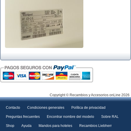
Copyright © Recambios y Accesorios onLine 2026
Contacto
Condiciones generales
Política de privacidad
Preguntas frecuentes
Encontrar nombre del modelo
Sobre RAL
Shop
Ayuda
Mandos para hoteles
Recambios Liebherr