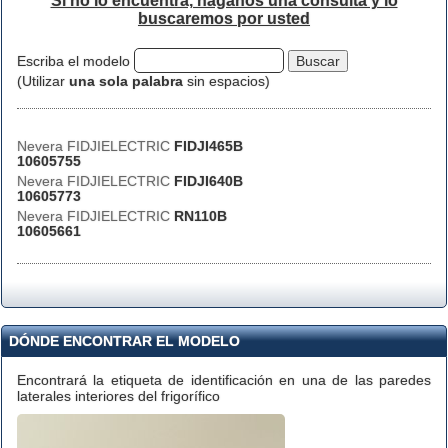
Si no lo encuentra, háganos una consulta y lo
buscaremos por usted
Escriba el modelo
(Utilizar
una sola palabra
sin espacios)
Nevera FIDJIELECTRIC
FIDJI465B
10605755
Nevera FIDJIELECTRIC
FIDJI640B
10605773
Nevera FIDJIELECTRIC
RN110B
10605661
DÓNDE ENCONTRAR EL MODELO
Encontrará la etiqueta de identificación en una de las paredes
laterales interiores del frigorífico