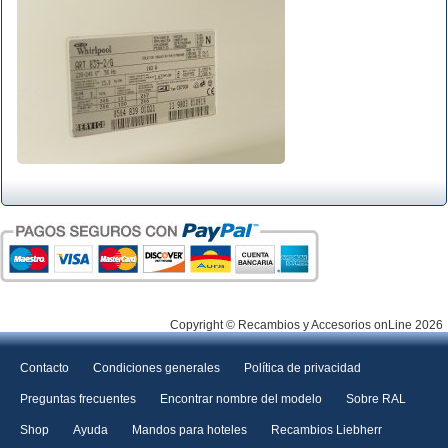
Copyright © Recambios y Accesorios onLine 2026
Contacto
Condiciones generales
Política de privacidad
Preguntas frecuentes
Encontrar nombre del modelo
Sobre RAL
Shop
Ayuda
Mandos para hoteles
Recambios Liebherr