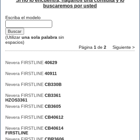
Si no lo encuentra, háganos una consulta y lo
buscaremos por usted
Escriba el modelo
(Utilizar
una sola palabra
sin
espacios)
Página
1
de
2
Siguiente >
Nevera FIRSTLINE
40629
Nevera FIRSTLINE
40911
Nevera FIRSTLINE
CB330B
Nevera FIRSTLINE
CB3361
HZOS3361
Nevera FIRSTLINE
CB3605
Nevera FIRSTLINE
CB40612
Nevera FIRSTLINE
CB40614
FIRSTLINE
Nevera FIRSTLINE
CBR3606