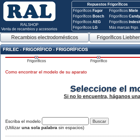
Repuestos Frigoríficos
Frigoríficos
Fagor
Frigoríficos
Miele
Frigoríficos
Bosch
Frigoríficos
Cand
Frigoríficos
AEG
Frigoríficos
Indesi
RALSHOP
Frigoríficos
LG
Más marcas frigo.
Venta de recambios y accesorios
Recambios electrodomésticos
Frigoríficos Liebher
FRILEC - FRIGORÍFICO - FRIGORÍFICOS
Frigoríficos
Frigorífico
Como encontrar el modelo de su aparato
Seleccione el m
Si no lo encuentra, háganos un
Escriba el modelo
(Utilizar
una sola palabra
sin espacios)