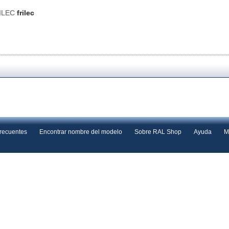
RILEC
frilec
frecuentes
Encontrar nombre del modelo
Sobre RAL Shop
Ayuda
M