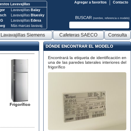
Agregar a favoritos
Contacto
stos Lavavajillas
gor
Lavavajillas
Balay
sch
Lavavajillas
Bluesky
BUSCAR
(nombre, referencia o modelo)
EG
Lavavajillas
Edesa
meg
Más marcas lavavaj.
Lavavajillas Siemens
Cafeteras SAECO
Consulta
DÓNDE ENCONTRAR EL MODELO
Encontrará la etiqueta de identificación en
una de las paredes laterales interiores del
frigorífico
Frigorífico