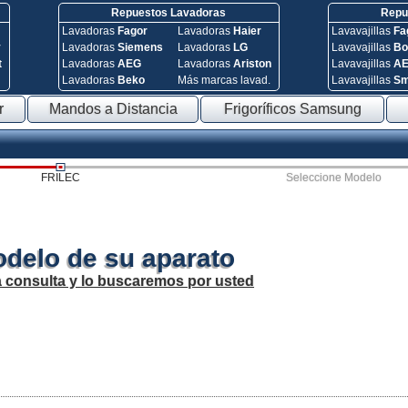
Repuestos Lavadoras
Repue
Lavadoras
Fagor
Lavadoras
Haier
Lavavajillas
Fa
y
Lavadoras
Siemens
Lavadoras
LG
Lavavajillas
Bo
t
Lavadoras
AEG
Lavadoras
Ariston
Lavavajillas
A
Lavadoras
Beko
Más marcas lavad.
Lavavajillas
S
r
Mandos a Distancia
Frigoríficos Samsung
FRILEC
Seleccione Modelo
odelo de su aparato
a consulta y lo buscaremos por usted