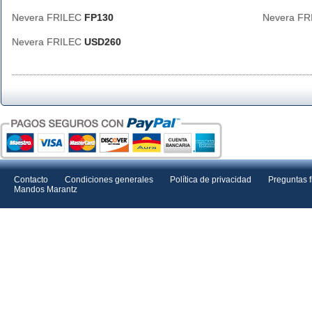
Nevera FRILEC
FP130
Nevera F
Nevera FRILEC
USD260
Contacto
Condiciones generales
Política de privacidad
Preguntas 
Mandos Marantz