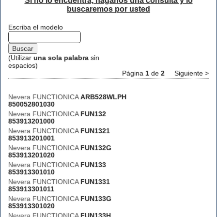
Si no lo encuentra, háganos una consulta y lo
buscaremos por usted
Escriba el modelo
(Utilizar
una sola palabra
sin
espacios)
Página
1
de
2
Siguiente >
Nevera FUNCTIONICA
ARB528WLPH
850052801030
Nevera FUNCTIONICA
FUN132
853913201000
Nevera FUNCTIONICA
FUN1321
853913201001
Nevera FUNCTIONICA
FUN132G
853913201020
Nevera FUNCTIONICA
FUN133
853913301010
Nevera FUNCTIONICA
FUN1331
853913301011
Nevera FUNCTIONICA
FUN133G
853913301020
Nevera FUNCTIONICA
FUN133H