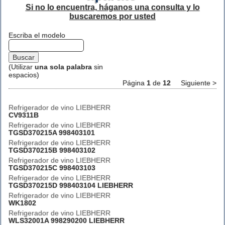
Si no lo encuentra, háganos una consulta y lo
buscaremos por usted
Escriba el modelo
(Utilizar
una sola palabra
sin
espacios)
Página
1
de
12
Siguiente >
Refrigerador de vino LIEBHERR
CV9311B
Refrigerador de vino LIEBHERR
TGSD370215A 998403101
Refrigerador de vino LIEBHERR
TGSD370215B 998403102
Refrigerador de vino LIEBHERR
TGSD370215C 998403103
Refrigerador de vino LIEBHERR
TGSD370215D 998403104 LIEBHERR
Refrigerador de vino LIEBHERR
WK1802
Refrigerador de vino LIEBHERR
WLS32001A 998290200 LIEBHERR