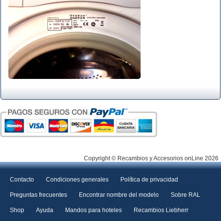
Copyright © Recambios y Accesorios onLine 2026
Contacto
Condiciones generales
Política de privacidad
Preguntas frecuentes
Encontrar nombre del modelo
Sobre RAL
Shop
Ayuda
Mandos para hoteles
Recambios Liebherr