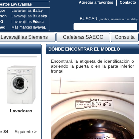
Agregar a favoritos
Contacto
stos Lavavajillas
gor
Lavavajillas
Balay
sch
Lavavajillas
Bluesky
BUSCAR
(nombre, referencia o modelo)
EG
Lavavajillas
Edesa
meg
Más marcas lavavaj.
Lavavajillas Siemens
Cafeteras SAECO
Consulta
DÓNDE ENCONTRAR EL MODELO
Encontrará la etiqueta de identificación o
abriendo la puerta o en la parte inferior
frontal
Lavadoras
e
34
Siguiente >