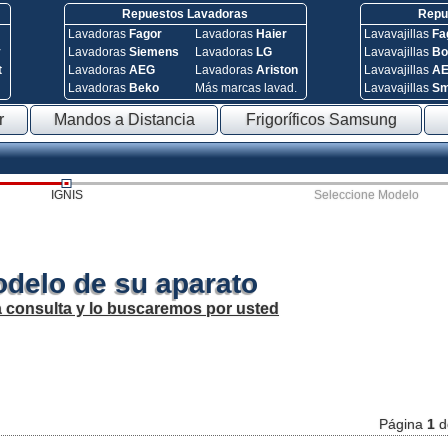
Repuestos Lavadoras
Repue
Lavadoras
Fagor
Lavadoras
Haier
Lavavajillas
Fa
y
Lavadoras
Siemens
Lavadoras
LG
Lavavajillas
Bo
t
Lavadoras
AEG
Lavadoras
Ariston
Lavavajillas
A
Lavadoras
Beko
Más marcas lavad.
Lavavajillas
S
r
Mandos a Distancia
Frigoríficos Samsung
IGNIS
Seleccione Modelo
odelo de su aparato
a consulta y lo buscaremos por usted
Página
1
d