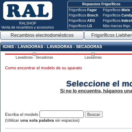
Repuestos Frigoríficos
Frigoríficos
Fagor
Frigoríficos
Miele
Frigoríficos
Bosch
Frigoríficos
Cand
Frigoríficos
AEG
Frigoríficos
Indesi
RALSHOP
Frigoríficos
LG
Más marcas frigo.
Venta de recambios y accesorios
Recambios electrodomésticos
Frigoríficos Liebher
IGNIS - LAVADORAS - LAVADORAS - SECADORAS
Lavadoras - Secadoras
Lavadoras
Como encontrar el modelo de su aparato
Seleccione el m
Si no lo encuentra, háganos un
Escriba el modelo
(Utilizar
una sola palabra
sin espacios)