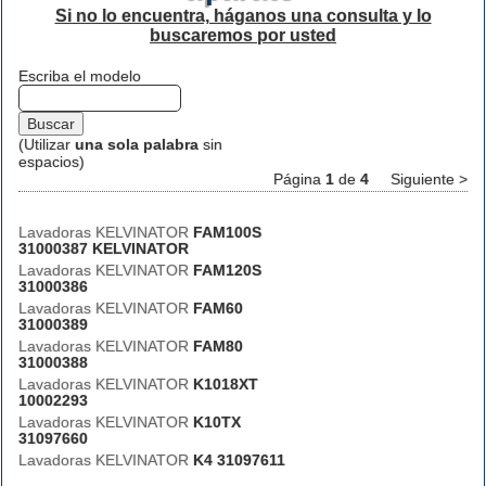
Si no lo encuentra, háganos una consulta y lo
buscaremos por usted
Escriba el modelo
(Utilizar
una sola palabra
sin
espacios)
Página
1
de
4
Siguiente >
Lavadoras KELVINATOR
FAM100S
31000387 KELVINATOR
Lavadoras KELVINATOR
FAM120S
31000386
Lavadoras KELVINATOR
FAM60
31000389
Lavadoras KELVINATOR
FAM80
31000388
Lavadoras KELVINATOR
K1018XT
10002293
Lavadoras KELVINATOR
K10TX
31097660
Lavadoras KELVINATOR
K4 31097611