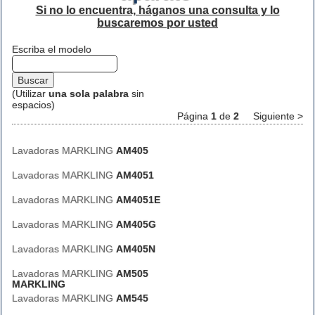
Si no lo encuentra, háganos una consulta y lo
buscaremos por usted
Escriba el modelo
(Utilizar
una sola palabra
sin
espacios)
Página
1
de
2
Siguiente >
Lavadoras MARKLING
AM405
Lavadoras MARKLING
AM4051
Lavadoras MARKLING
AM4051E
Lavadoras MARKLING
AM405G
Lavadoras MARKLING
AM405N
Lavadoras MARKLING
AM505
MARKLING
Lavadoras MARKLING
AM545