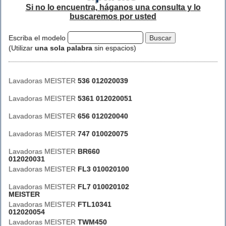
Si no lo encuentra, háganos una consulta y lo
buscaremos por usted
Escriba el modelo
(Utilizar
una sola palabra
sin espacios)
Lavadoras MEISTER
536 012020039
Lavadoras MEISTER
5361 012020051
Lavadoras MEISTER
656 012020040
Lavadoras MEISTER
747 010020075
Lavadoras MEISTER
BR660
012020031
Lavadoras MEISTER
FL3 010020100
Lavadoras MEISTER
FL7 010020102
MEISTER
Lavadoras MEISTER
FTL10341
012020054
Lavadoras MEISTER
TWM450