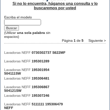
Si no lo encuentra, háganos una consulta y lo
buscaremos por usted
Escriba el modelo
(Utilizar
una sola palabra
sin
espacios)
Página
1
de
5
Siguiente >
Lavadoras NEFF
0730302737 S622MF
Lavadoras NEFF
195301289
Lavadoras NEFF
195301954
504111SW
Lavadoras NEFF
195306481
Lavadoras NEFF
195306867
504121SW
Lavadoras NEFF
195307246
Lavadoras NEFF
5111111 195306479
NEFF