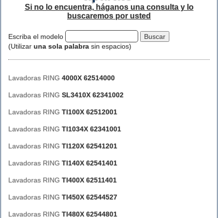
Si no lo encuentra, háganos una consulta y lo
buscaremos por usted
Escriba el modelo
(Utilizar
una sola palabra
sin espacios)
Lavadoras RING
4000X 62514000
Lavadoras RING
SL3410X 62341002
Lavadoras RING
TI100X 62512001
Lavadoras RING
TI1034X 62341001
Lavadoras RING
TI120X 62541201
Lavadoras RING
TI140X 62541401
Lavadoras RING
TI400X 62511401
Lavadoras RING
TI450X 62544527
Lavadoras RING
TI480X 62544801