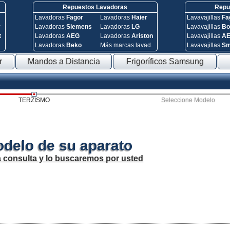
Repuestos Lavadoras
Repue
Lavadoras
Fagor
Lavadoras
Haier
Lavavajillas
Fa
y
Lavadoras
Siemens
Lavadoras
LG
Lavavajillas
Bo
t
Lavadoras
AEG
Lavadoras
Ariston
Lavavajillas
A
Lavadoras
Beko
Más marcas lavad.
Lavavajillas
S
r
Mandos a Distancia
Frigoríficos Samsung
TERZISMO
Seleccione Modelo
odelo de su aparato
a consulta y lo buscaremos por usted