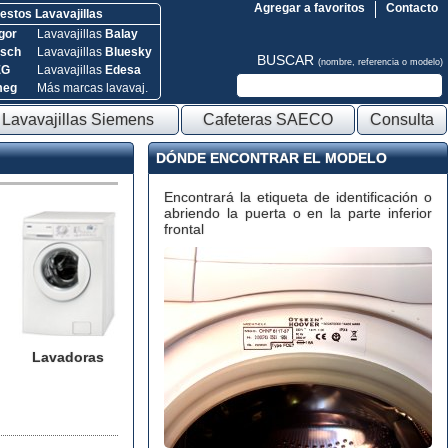
Agregar a favoritos
Contacto
stos Lavavajillas
gor
Lavavajillas
Balay
sch
Lavavajillas
Bluesky
BUSCAR
(nombre, referencia o modelo)
EG
Lavavajillas
Edesa
meg
Más marcas lavavaj.
Lavavajillas Siemens
Cafeteras SAECO
Consulta
DÓNDE ENCONTRAR EL MODELO
Encontrará la etiqueta de identificación o
abriendo la puerta o en la parte inferior
frontal
Lavadoras