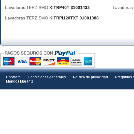
Lavadoras TERZISMO
KITRP40T 31001432
Lavadora
Lavadoras TERZISMO
KITRPI120TXT 31001388
Contacto
Condiciones generales
Política de privacidad
Preguntas 
Mandos Marantz