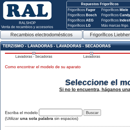
Repuestos Frigoríficos
Frigoríficos
Fagor
Frigoríficos
Miele
Frigoríficos
Bosch
Frigoríficos
Cand
Frigoríficos
AEG
Frigoríficos
Indesi
RALSHOP
Frigoríficos
LG
Más marcas frigo.
Venta de recambios y accesorios
Recambios electrodomésticos
Frigoríficos Liebher
TERZISMO - LAVADORAS - LAVADORAS - SECADORAS
Lavadoras - Secadoras
Lavadoras
Como encontrar el modelo de su aparato
Seleccione el m
Si no lo encuentra, háganos un
Escriba el modelo
(Utilizar
una sola palabra
sin espacios)