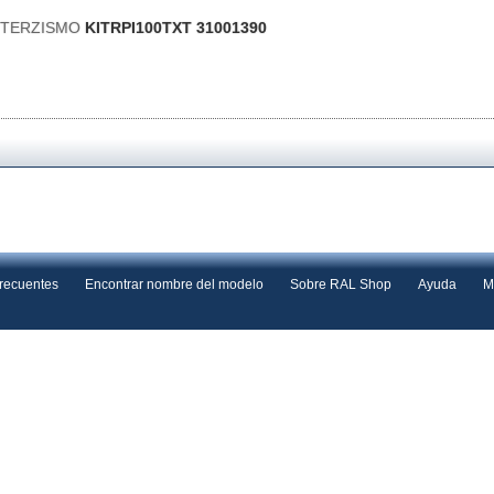
s TERZISMO
KITRPI100TXT 31001390
frecuentes
Encontrar nombre del modelo
Sobre RAL Shop
Ayuda
M