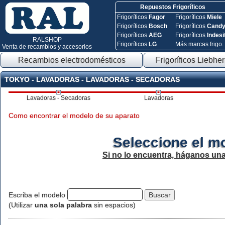
Repuestos Frigoríficos
Frigoríficos
Fagor
Frigoríficos
Miele
Frigoríficos
Bosch
Frigoríficos
Cand
Frigoríficos
AEG
Frigoríficos
Indesi
RALSHOP
Frigoríficos
LG
Más marcas frigo.
Venta de recambios y accesorios
Recambios electrodomésticos
Frigoríficos Liebher
TOKYO - LAVADORAS - LAVADORAS - SECADORAS
Lavadoras - Secadoras
Lavadoras
Como encontrar el modelo de su aparato
Seleccione el m
Si no lo encuentra, háganos un
Escriba el modelo
(Utilizar
una sola palabra
sin espacios)