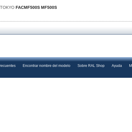
s TOKYO
FACMF500S MF500S
frecuentes
Encontrar nombre del modelo
Sobre RAL Shop
Ayuda
M