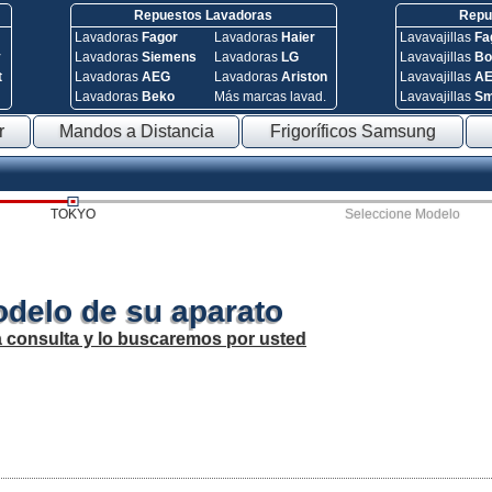
Repuestos Lavadoras
Repue
Lavadoras
Fagor
Lavadoras
Haier
Lavavajillas
Fa
y
Lavadoras
Siemens
Lavadoras
LG
Lavavajillas
Bo
t
Lavadoras
AEG
Lavadoras
Ariston
Lavavajillas
A
Lavadoras
Beko
Más marcas lavad.
Lavavajillas
S
r
Mandos a Distancia
Frigoríficos Samsung
TOKYO
Seleccione Modelo
odelo de su aparato
a consulta y lo buscaremos por usted