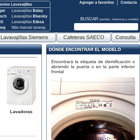
Agregar a favoritos
Contacto
stos Lavavajillas
gor
Lavavajillas
Balay
sch
Lavavajillas
Bluesky
BUSCAR
(nombre, referencia o modelo)
EG
Lavavajillas
Edesa
meg
Más marcas lavavaj.
Lavavajillas Siemens
Cafeteras SAECO
Consulta
DÓNDE ENCONTRAR EL MODELO
Encontrará la etiqueta de identificación o
abriendo la puerta o en la parte inferior
frontal
Lavadoras