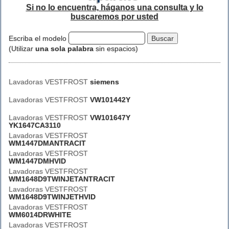
Si no lo encuentra, háganos una consulta y lo
buscaremos por usted
Escriba el modelo
(Utilizar
una sola palabra
sin espacios)
Lavadoras VESTFROST
siemens
Lavadoras VESTFROST
VW101442Y
Lavadoras VESTFROST
VW101647Y
YK1647CA3110
Lavadoras VESTFROST
WM1447DMANTRACIT
Lavadoras VESTFROST
WM1447DMHVID
Lavadoras VESTFROST
WM1648D9TWINJETANTRACIT
Lavadoras VESTFROST
WM1648D9TWINJETHVID
Lavadoras VESTFROST
WM6014DRWHITE
Lavadoras VESTFROST